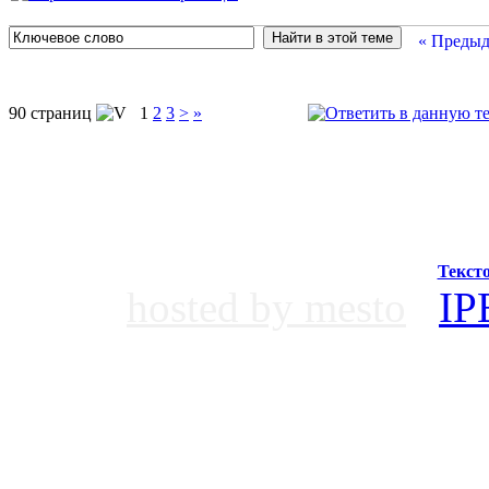
« Предыд
90 страниц
1
2
3
>
»
Текст
hosted by mesto
IP