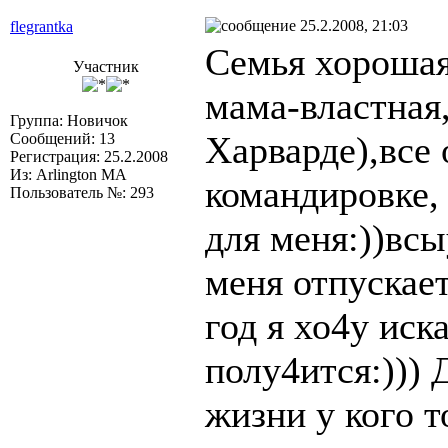
25.2.2008, 21:03
flegrantka
Семья хорошая
Участник
мама-властная
Группа: Новичок
Харварде),все 
Сообщений: 13
Регистрация: 25.2.2008
Из: Arlington MA
командировке, 
Пользователь №: 293
для меня:))всы
меня отпускает
год я хо4у иск
полу4ится:))) 
жизни у кого т