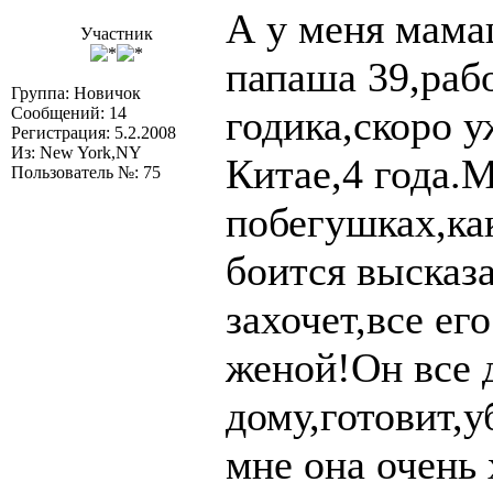
А у меня мамаш
Участник
папаша 39,рабо
Группа: Новичок
годика,скоро у
Сообщений: 14
Регистрация: 5.2.2008
Из: New York,NY
Китае,4 года.М
Пользователь №: 75
побегушках,ка
боится высказа
захочет,все ег
женой!Он все 
дому,готовит,у
мне она очень