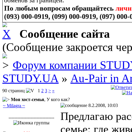
обменов за границей.
По любым вопросам обращайтесь
лич
(093) 000-0919, (099) 000-0919, (097) 000-
Сообщение сайта
(Сообщение закроется чер
Форум компании STUD
STUDY.UA
»
Au-Pair in 
90 страниц
1
2
3
>
»
Моя хост-семья
, У кого как?
8.2.2008, 10:03
~ Milagra ~
Предлагаю рас
-------------------------------
семье: где жив