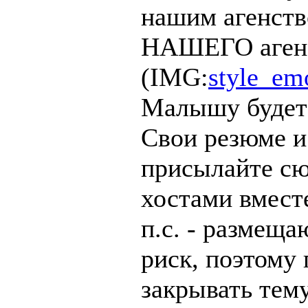
нашим агенств
НАШЕГО агенс
(IMG:
style_emo
Малышу будет 
Свои резюме и
присылайте сюд
хостами вмест
п.с. - размеща
риск, поэтому 
закрывать тему