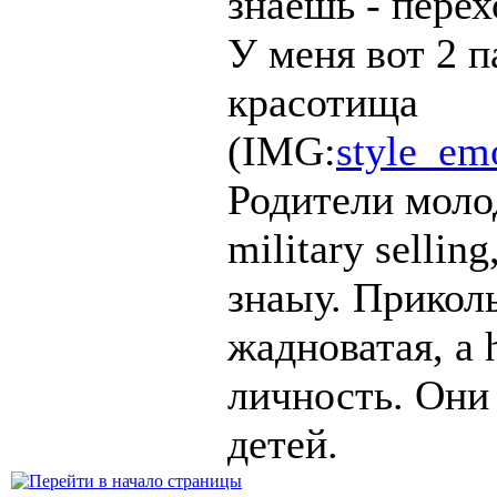
знаешь - перех
У меня вот 2 п
красотища
(IMG:
style_emo
Родители молод
military sellin
знаыу. Прикол
жадноватая, а 
личность. Они 
детей.