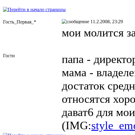
11.2.2008, 23:29
Гость_Первая_*
мои молится за
папа - директо
Гости
мама - владел
достаток сред
относятся хор
дават6 для мо
(IMG:
style_emo