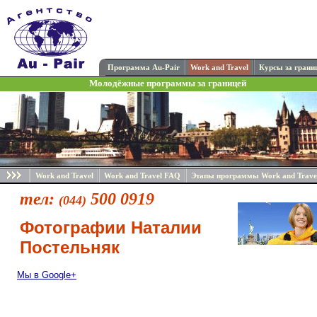
Программа Au-Pair
Work and Travel
Курсы за грани
Молодёжные программы за границей
Work and Travel
Work and Travel FAQ
Этапы программы Work and Trave
тел:
500 0919
(044)
Фотографии Наталии
Постельняк
Мы в Google+