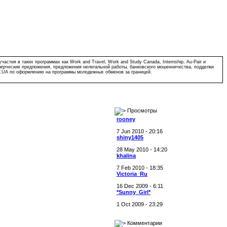
тия в таких программах как Work and Travel, Work and Study Canada, Internship, Au-Pair и
мерческие предложения, предложения нелегальной работы, банковского мошенничества, подделки
Y.UA по оформлению на программы молодежных обменов за границей.
Просмотры
rooney
7 Jun 2010 - 20:16
shiny1405
28 May 2010 - 14:20
khalina
7 Feb 2010 - 18:35
Victoria_Ru
16 Dec 2009 - 6:11
*Sunny_Girl*
1 Oct 2009 - 23:29
Комментарии