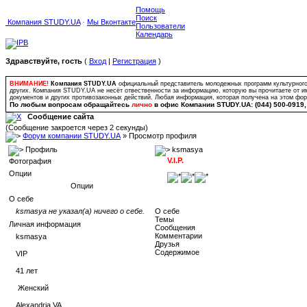
Помощь
Поиск
Компания STUDY.UA
·
Мы Вконтакте
Пользователи
Календарь
Здравствуйте, гость
(
Вход
|
Регистрация
)
ВНИМАНИЕ!
Компания STUDY.UA
официальный представитель молодежных программ культурного о
других. Компания STUDY.UA не несёт отвественности за информацию, которую вы прочитаете от и
документов и других противозаконных действий. Любая информация, которая получена на этом ф
По любым вопросам обращайтесь
лично
в офис Компании STUDY.UA: (044) 500-0919, (
Сообщение сайта
(Сообщение закроется через 2 секунды)
Форум компании STUDY.UA
» Просмотр профиля
Профиль
ksmasya
V.I.P.
Фотография
Опции
Опции
О себе
ksmasya не указал(а) ничего о себе.
О себе
Темы
Личная информация
Сообщения
Комментарии
ksmasya
Друзья
Содержимое
VIP
41
лет
Женский
Alexandria VA