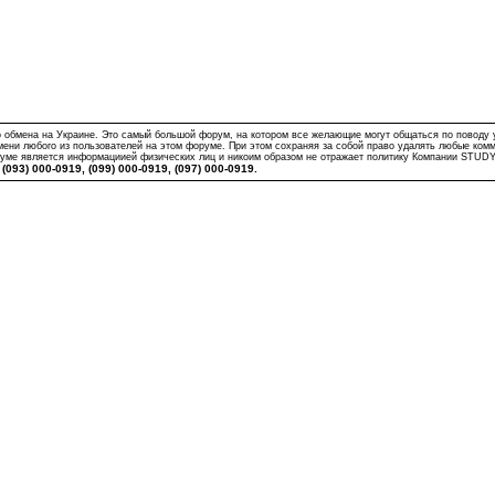
бмена на Украине. Это самый большой форум, на котором все желающие могут общаться по поводу учас
мени любого из пользователей на этом форуме. При этом сохраняя за собой право удалять любые ком
оруме является информациией физических лиц и никоим образом не отражает политику Компании STUD
093) 000-0919, (099) 000-0919, (097) 000-0919.