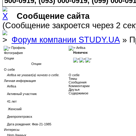
500-0919, (093) 000-0919, (099) 000-091
Сообщение сайта
(Сообщение закроется через 2 се
Форум компании STUDY.UA
» П
Профиль
Anfisa
Новичок
Фотография
Опции
Опции
О себе
Anfisa не указал(а) ничего о себе.
О себе
Темы
Личная информация
Сообщения
Комментарии
Anfisa
Друзья
Содержимое
Активный участник
41
лет
Женский
Днепропетровск
Дата рождения:
Фев-21-1985
Интересы
Нет данных