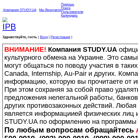
Помощь
Поиск
Компания STUDY.UA
·
Мы Вконтакте
Пользователи
Календарь
Здравствуйте, гость
(
Вход
|
Регистрация
)
ВНИМАНИЕ!
Компания STUDY.UA
офици
культурного обмена на Украине. Это сам
могут общаться по поводу участия в таких
Canada, Internship, Au-Pair и других. Ко
информацию, которую вы прочитаете от и
При этом сохраняя за собой право удаля
предложения нелегальной работы, банков
других противозаконных действий. Любая
является информациией физических лиц и
STUDY.UA по оформлению на программы 
По любым вопросам обращайтесь