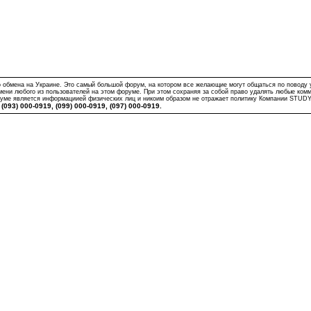
бмена на Украине. Это самый большой форум, на котором все желающие могут общаться по поводу учас
мени любого из пользователей на этом форуме. При этом сохраняя за собой право удалять любые ком
оруме является информациией физических лиц и никоим образом не отражает политику Компании STUD
093) 000-0919, (099) 000-0919, (097) 000-0919.