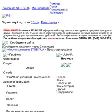
Помощь
Поиск
Компания STUDY.UA
·
Мы Вконтакте
Пользователи
Календарь
Здравствуйте, гость
(
Вход
|
Регистрация
)
ВНИМАНИЕ!
Компания STUDY.UA
официальный представитель молодежных программ культурного о
других. Компания STUDY.UA не несёт отвественности за информацию, которую вы прочитаете от и
документов и других противозаконных действий. Любая информация, которая получена на этом ф
По любым вопросам обращайтесь
лично
в офис Компании STUDY.UA: (044) 500-0919, (
Сообщение сайта
(Сообщение закроется через 2 секунды)
Форум компании STUDY.UA
» Просмотр профиля
Профиль
ULIANA
Новичок
Фотография
Опции
Опции
О себе
ULIANA не указал(а) ничего о себе.
О себе
Темы
Личная информация
Сообщения
Комментарии
ULIANA
Друзья
Содержимое
Участник
38
лет
Женский
Место жительства не указано