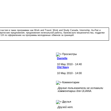
тия в таких программах как Work and Travel, Work and Study Canada, Internship, Au-Pair и
мерческие предложения, предложения нелегальной работы, банковского мошенничества, подделки
Y.UA по оформлению на программы молодежных обменов за границей.
Просмотры
Danielle
10 May 2010 - 14:40
Old Navy
10 May 2010 - 14:00
Комментарии
Другие пользователи не оставили
комментарии для ULIANA.
Друзья
Друзей нет.