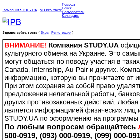
Помощь
Поиск
Компания STUDY.UA
·
Мы Вконтакте
Пользователи
Календарь
Здравствуйте, гость
(
Вход
|
Регистрация
)
ВНИМАНИЕ!
Компания STUDY.UA
офици
культурного обмена на Украине. Это сам
могут общаться по поводу участия в таких
Canada, Internship, Au-Pair и других. Ко
информацию, которую вы прочитаете от и
При этом сохраняя за собой право удаля
предложения нелегальной работы, банков
других противозаконных действий. Любая
является информациией физических лиц и
STUDY.UA по оформлению на программы 
По любым вопросам обращайтесь
500-0919, (093) 000-0919, (099) 000-091