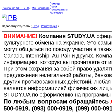
Помощь
Поиск
Компания STUDY.UA
·
Мы Вконтакте
Пользователи
Календарь
Здравствуйте, гость
(
Вход
|
Регистрация
)
ВНИМАНИЕ!
Компания STUDY.UA
офици
культурного обмена на Украине. Это сам
могут общаться по поводу участия в таких
Canada, Internship, Au-Pair и других. Ко
информацию, которую вы прочитаете от и
При этом сохраняя за собой право удаля
предложения нелегальной работы, банков
других противозаконных действий. Любая
является информациией физических лиц и
STUDY.UA по оформлению на программы 
По любым вопросам обращайтесь
500-0919, (093) 000-0919, (099) 000-091