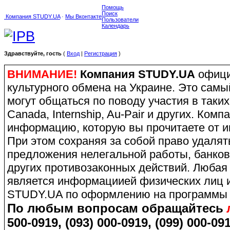
Помощь
Поиск
Компания STUDY.UA
·
Мы Вконтакте
Пользователи
Календарь
Здравствуйте, гость
(
Вход
|
Регистрация
)
ВНИМАНИЕ!
Компания STUDY.UA
офици
культурного обмена на Украине. Это сам
могут общаться по поводу участия в таких
Canada, Internship, Au-Pair и других. Ко
информацию, которую вы прочитаете от и
При этом сохраняя за собой право удаля
предложения нелегальной работы, банков
других противозаконных действий. Любая
является информациией физических лиц и
STUDY.UA по оформлению на программы 
По любым вопросам обращайтесь
500-0919, (093) 000-0919, (099) 000-091