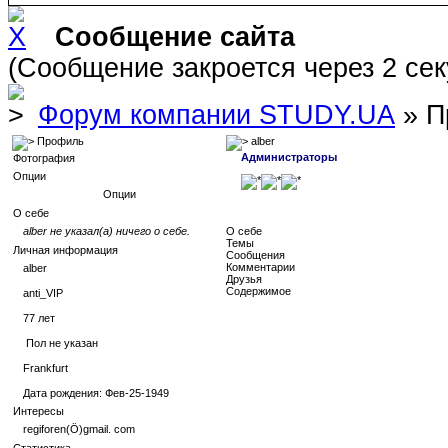
Сообщение сайта
(Сообщение закроется через 2 се
Форум компании STUDY.UA
» П
Профиль
alber
Администраторы
Фотография
Опции
Опции
О себе
alber не указал(а) ничего о себе.
О себе
Темы
Личная информация
Сообщения
Комментарии
alber
Друзья
Содержимое
anti_VIP
77
лет
Пол не указан
Frankfurt
Дата рождения:
Фев-25-1949
Интересы
regiforen(Ö)gmail. com