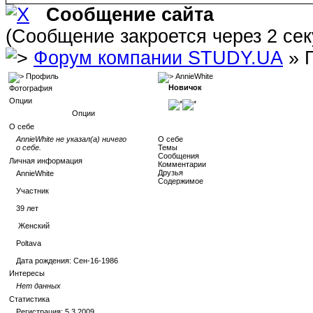
Сообщение сайта
(Сообщение закроется через 2 се
Форум компании STUDY.UA
» 
Профиль
AnnieWhite
Новичок
Фотография
Опции
Опции
О себе
AnnieWhite не указал(а) ничего
О себе
о себе.
Темы
Сообщения
Личная информация
Комментарии
Друзья
AnnieWhite
Содержимое
Участник
39
лет
Женский
Poltava
Дата рождения:
Сен-16-1986
Интересы
Нет данных
Статистика
Регистрация: 5.3.2009