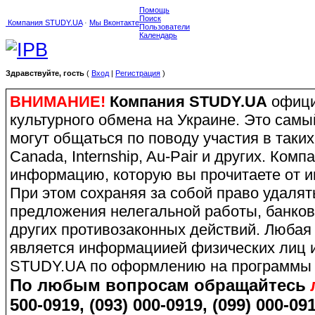
Помощь
Поиск
Компания STUDY.UA
·
Мы Вконтакте
Пользователи
Календарь
Здравствуйте, гость
(
Вход
|
Регистрация
)
ВНИМАНИЕ!
Компания STUDY.UA
офици
культурного обмена на Украине. Это сам
могут общаться по поводу участия в таких
Canada, Internship, Au-Pair и других. Ко
информацию, которую вы прочитаете от и
При этом сохраняя за собой право удаля
предложения нелегальной работы, банков
других противозаконных действий. Любая
является информациией физических лиц и
STUDY.UA по оформлению на программы 
По любым вопросам обращайтесь
500-0919, (093) 000-0919, (099) 000-091