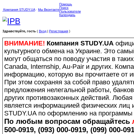
Помощь
Поиск
Компания STUDY.UA
·
Мы Вконтакте
Пользователи
Календарь
Здравствуйте, гость
(
Вход
|
Регистрация
)
ВНИМАНИЕ!
Компания STUDY.UA
офици
культурного обмена на Украине. Это сам
могут общаться по поводу участия в таких
Canada, Internship, Au-Pair и других. Ко
информацию, которую вы прочитаете от и
При этом сохраняя за собой право удаля
предложения нелегальной работы, банков
других противозаконных действий. Любая
является информациией физических лиц и
STUDY.UA по оформлению на программы 
По любым вопросам обращайтесь
500-0919, (093) 000-0919, (099) 000-091