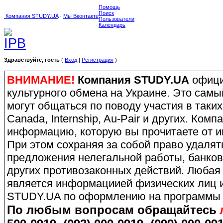
Помощь
Поиск
Компания STUDY.UA
·
Мы Вконтакте
Пользователи
Календарь
Здравствуйте, гость
(
Вход
|
Регистрация
)
ВНИМАНИЕ!
Компания STUDY.UA
офици
культурного обмена на Украине. Это сам
могут общаться по поводу участия в таких
Canada, Internship, Au-Pair и других. Ко
информацию, которую вы прочитаете от и
При этом сохраняя за собой право удаля
предложения нелегальной работы, банков
других противозаконных действий. Любая
является информациией физических лиц и
STUDY.UA по оформлению на программы 
По любым вопросам обращайтесь