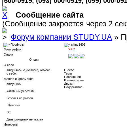
500-0919, (093) 000-0919, (099) 000-091
Сообщение сайта
(Сообщение закроется через 2 се
Форум компании STUDY.UA
» П
Профиль
shiny1405
V.I.P.
Фотография
Опции
Опции
О себе
shiny1405 не указал(а) ничего
О себе
о себе.
Темы
Сообщения
Личная информация
Комментарии
Друзья
shiny1405
Содержимое
Активный участник
Возраст не указан
Женский
DE
День рождения не указан
Интересы