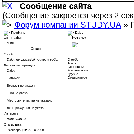
Сообщение сайта
(Сообщение закроется через 2 се
Форум компании STUDY.UA
» 
Профиль
Daizy
Новичок
Фотография
Опции
Опции
О себе
Daizy не указал(а) ничего о себе.
О себе
Темы
Личная информация
Сообщения
Комментарии
Daizy
Друзья
Содержимое
Новичок
Возраст не указан
Пол не указан
Место жительства не указано
День рождения не указан
Интересы
Нет данных
Статистика
Регистрация: 26.10.2008