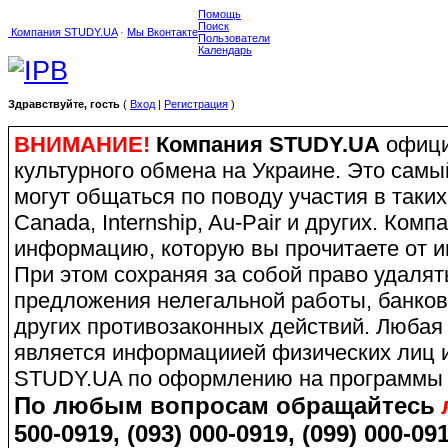
Помощь
Поиск
Компания STUDY.UA
·
Мы Вконтакте
Пользователи
Календарь
Здравствуйте, гость
(
Вход
|
Регистрация
)
ВНИМАНИЕ!
Компания STUDY.UA
офици
культурного обмена на Украине. Это сам
могут общаться по поводу участия в таких
Canada, Internship, Au-Pair и других. Ко
информацию, которую вы прочитаете от и
При этом сохраняя за собой право удаля
предложения нелегальной работы, банков
других противозаконных действий. Любая
является информациией физических лиц и
STUDY.UA по оформлению на программы 
По любым вопросам обращайтесь
500-0919, (093) 000-0919, (099) 000-091