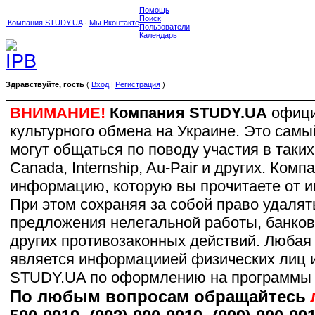
Помощь
Поиск
Компания STUDY.UA
·
Мы Вконтакте
Пользователи
Календарь
Здравствуйте, гость
(
Вход
|
Регистрация
)
ВНИМАНИЕ!
Компания STUDY.UA
офици
культурного обмена на Украине. Это сам
могут общаться по поводу участия в таких
Canada, Internship, Au-Pair и других. Ко
информацию, которую вы прочитаете от и
При этом сохраняя за собой право удаля
предложения нелегальной работы, банков
других противозаконных действий. Любая
является информациией физических лиц и
STUDY.UA по оформлению на программы 
По любым вопросам обращайтесь