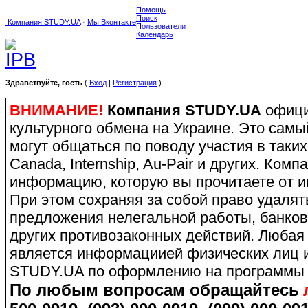
Помощь
Поиск
Компания STUDY.UA
·
Мы Вконтакте
Пользователи
Календарь
Здравствуйте, гость
(
Вход
|
Регистрация
)
ВНИМАНИЕ!
Компания STUDY.UA
офици
культурного обмена на Украине. Это сам
могут общаться по поводу участия в таких
Canada, Internship, Au-Pair и других. Ко
информацию, которую вы прочитаете от и
При этом сохраняя за собой право удаля
предложения нелегальной работы, банков
других противозаконных действий. Любая
является информациией физических лиц и
STUDY.UA по оформлению на программы 
По любым вопросам обращайтесь