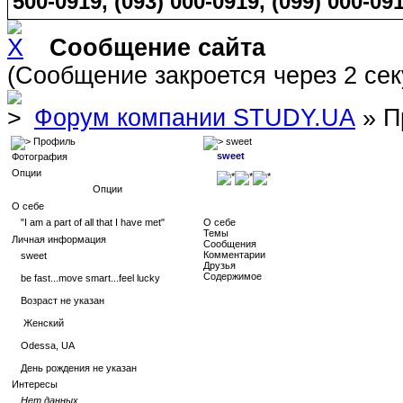
500-0919, (093) 000-0919, (099) 000-091
Сообщение сайта
(Сообщение закроется через 2 се
Форум компании STUDY.UA
» П
Профиль
sweet
sweet
Фотография
Опции
Опции
О себе
"I am a part of all that I have met"
О себе
Темы
Личная информация
Сообщения
Комментарии
sweet
Друзья
Содержимое
be fast...move smart...feel lucky
Возраст не указан
Женский
Odessa, UA
День рождения не указан
Интересы
Нет данных