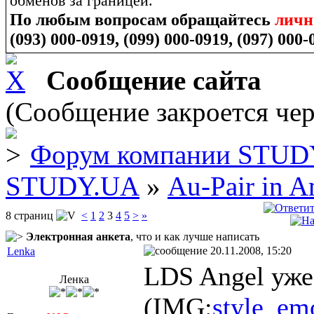
обменов за границей.
По любым вопросам обращайтесь
лич
(093) 000-0919, (099) 000-0919, (097) 000-
Сообщение сайта
(Сообщение закроется чер
Форум компании STUD
STUDY.UA
»
Au-Pair in 
8 страниц
<
1
2
3
4
5
>
»
Электронная анкета
, что и как лучше написать
20.11.2008, 15:20
Lenka
LDS Angel уже
Ленка
(IMG:
style_emo