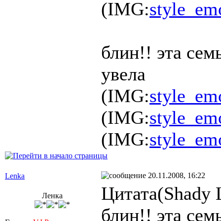
(IMG:
style_emo
блин!! эта сем
увела
(IMG:
style_em
(IMG:
style_em
(IMG:
style_em
20.11.2008, 16:22
Lenka
Цитата(Shady 
Ленка
блин!! эта сем