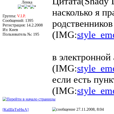
Цитата(Shady 
Ленка
насколько я пр
Группа:
V.I.P.
родственников
Сообщений: 1395
Регистрация: 14.2.2008
Из: Киев
(IMG:
style_emo
Пользователь №: 195
в электронной 
(IMG:
style_emo
если есть пунк
(IMG:
style_emo
27.11.2008, 8:04
[КаШаТиНкА]