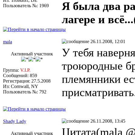
Из: Troisdorf, DE
Я была два ра
Пользователь №: 1969
лагере и всё...
26.11.2008, 12:01
mala
У тебя наверн
Активный участник
троюродные бр
Группа:
V.I.P.
племянники ес
Сообщений: 859
Регистрация: 27.5.2008
Из: Cornwall, NY
присматривать.
Пользователь №: 792
26.11.2008, 13:45
Shady Lady
Цитата(mala @
Активный участник