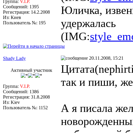
Группа:
V.I.P.
Юличка, извени
Сообщений: 1395
Регистрация: 14.2.2008
Из: Киев
удержалась
Пользователь №: 195
(IMG:
style_emo
20.11.2008, 15:21
Shady Lady
Цитата(nephirt
Активный участник
так и пиши, же
Группа:
V.I.P.
Сообщений: 1386
Регистрация: 31.8.2008
Из: Kiev
А я писала же
Пользователь №: 1152
новорожденных 