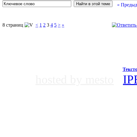
« Предыд
8 страниц
<
1
2
3
4
5
>
»
Текст
hosted by mesto
IP