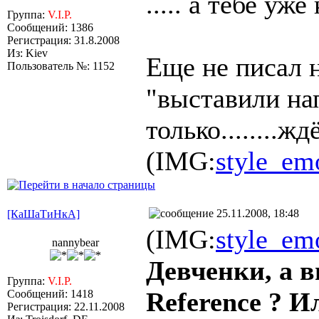
..... а тебе уже
Группа:
V.I.P.
Сообщений: 1386
Регистрация: 31.8.2008
Из: Kiev
Еще не писал н
Пользователь №: 1152
"выставили нап
только........ждё
(IMG:
style_emo
25.11.2008, 18:48
[КаШаТиНкА]
(IMG:
style_emo
nannybear
Девченки, а в
Группа:
V.I.P.
Reference ? И
Сообщений: 1418
Регистрация: 22.11.2008