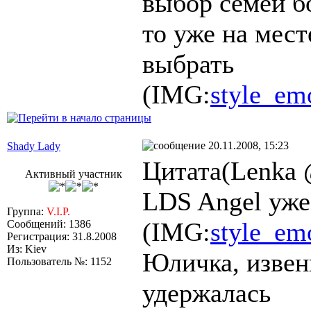
выбор семей бо
то уже на мест
выбрать
(IMG:
style_emo
20.11.2008, 15:23
Shady Lady
Цитата(Lenka 
Активный участник
LDS Angel уже
Группа:
V.I.P.
(IMG:
style_emo
Сообщений: 1386
Регистрация: 31.8.2008
Из: Kiev
Юличка, извени
Пользователь №: 1152
удержалась