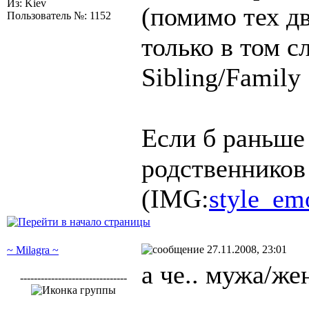
Из: Kiev
(помимо тех дв
Пользователь №: 1152
только в том с
Sibling/Family
Если б раньше 
родственников 
(IMG:
style_emo
27.11.2008, 23:01
~ Milagra ~
а че.. мужа/же
-------------------------------