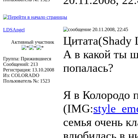
20.11.2008, 22
20.11.2008, 22:45
LDSAngel
Цитата(Shady 
Активный участник
А в какой ты ш
Группа: Прижившиеся
попалась?
Сообщений: 213
Регистрация: 13.10.2008
Из: COLORADO
Пользователь №: 1523
Я в Колородо п
(IMG:
style_emo
семья очень кл
влюбилась в ни