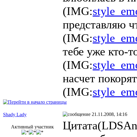
(IMG:
style_emo
представляю ч
(IMG:
style_em
тебе уже кто-т
(IMG:
style_emo
насчет покорят
(IMG:
style_em
21.11.2008, 14:16
Shady Lady
Цитата(LDSAng
Активный участник