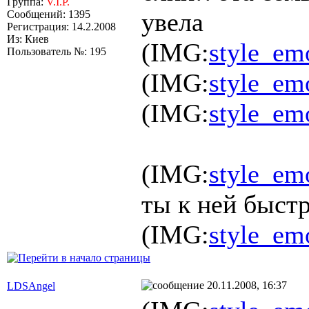
Группа:
V.I.P.
увела
Сообщений: 1395
Регистрация: 14.2.2008
Из: Киев
(IMG:
style_em
Пользователь №: 195
(IMG:
style_em
(IMG:
style_em
(IMG:
style_em
ты к ней быст
(IMG:
style_emo
20.11.2008, 16:37
LDSAngel