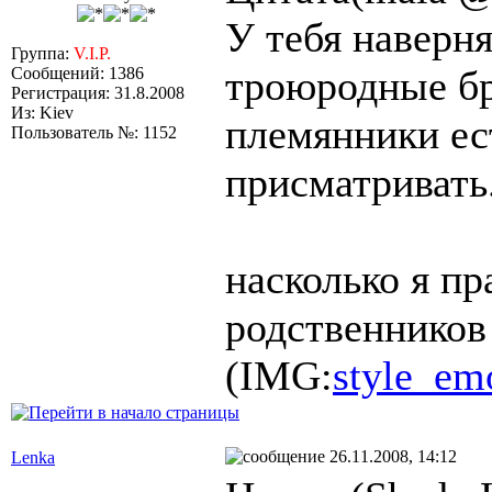
У тебя наверн
Группа:
V.I.P.
троюродные бр
Сообщений: 1386
Регистрация: 31.8.2008
Из: Kiev
племянники ес
Пользователь №: 1152
присматривать.
насколько я пр
родственников
(IMG:
style_emo
26.11.2008, 14:12
Lenka