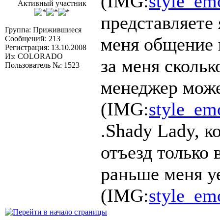
(IMG:
style_em
Активный участник
представляете 
Группа: Прижившиеся
меня общение 
Сообщений: 213
Регистрация: 13.10.2008
Из: COLORADO
за меня скольк
Пользователь №: 1523
менеджер може
(IMG:
style_emo
.Shady Lady, к
отъезд только 
раньше меня у
(IMG:
style_emo