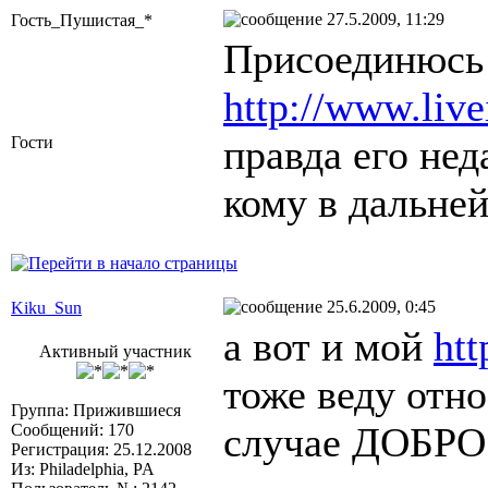
27.5.2009, 11:29
Гость_Пушистая_*
Присоединюсь
http://www.live
правда его нед
Гости
кому в дальне
25.6.2009, 0:45
Kiku_Sun
а вот и мой
htt
Активный участник
тоже веду отн
Группа: Прижившиеся
случае ДОБР
Сообщений: 170
Регистрация: 25.12.2008
Из: Philadelphia, PA