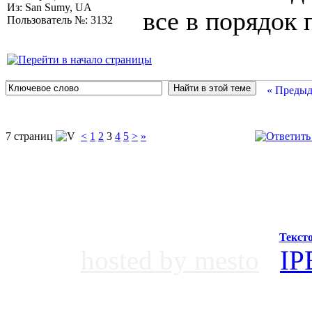
Из: San Sumy, UA
все в порядок 
Пользователь №: 3132
« Предыд
7 страниц
<
1
2
3
4
5
>
»
Текст
hosted by mesto
IP