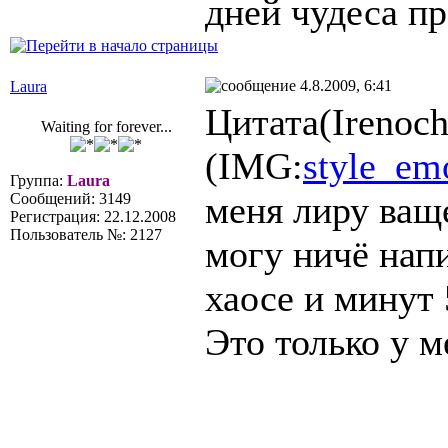
дней чудеса п
4.8.2009, 6:41
Laura
Цитата(Irenoch
Waiting for forever...
(IMG:
style_emo
Группа:
Laura
меня лиру ваще
Сообщений: 3149
Регистрация: 22.12.2008
Пользователь №: 2127
могу ничё напи
хаосе и минут 
Это только у м