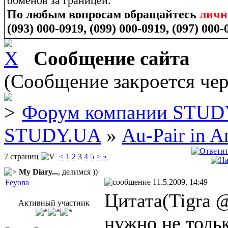
обменов за границей.
По любым вопросам обращайтесь
лич
(093) 000-0919, (099) 000-0919, (097) 000-
Сообщение сайта
(Сообщение закроется чер
Форум компании STUD
STUDY.UA
»
Au-Pair in 
7 страниц
<
1
2
3
4
5
>
»
My Diary...
, делимся ))
11.5.2009, 14:49
Feyona
Цитата(Tigra @
Активный участник
нужно не тольк