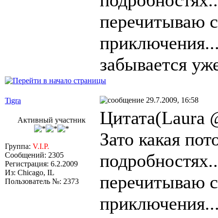
подробностях..
перечитываю с
приключения...
забывается уже.
29.7.2009, 16:58
Tigra
Цитата(Laura @
Активный участник
Зато какая пото
Группа:
V.I.P.
подробностях..
Сообщений: 2305
Регистрация: 6.2.2009
Из: Chicago, IL
перечитываю с
Пользователь №: 2373
приключения...