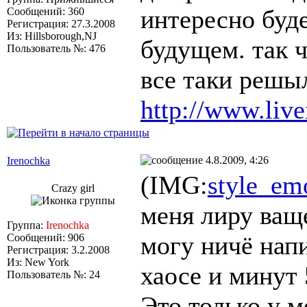
интересно буде
Сообщений: 360
Регистрация: 27.3.2008
Из: Hillsborough,NJ
будущем. так ч
Пользователь №: 476
все таки решы
http://www.live
4.8.2009, 4:26
Irenochka
(IMG:
style_emo
Crazy girl
меня лиру ваще
Группа:
Irenochka
могу ничё напи
Сообщений: 906
Регистрация: 3.2.2008
Из: New York
хаосе и минут 
Пользователь №: 24
Это только у м