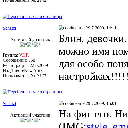
Пользователь №: 2142
29.7.2009, 14:11
Schatzi
Блин, девочки.
Активный участник
можно имя пом
Группа:
V.I.P.
для особо поня
Сообщений: 858
Регистрация: 22.6.2009
Из: Днепр/New York
настройках!!!!
Пользователь №: 3173
29.7.2009, 16:01
Schatzi
На фиг его. Ни
Активный участник
(IMG:
style_emo