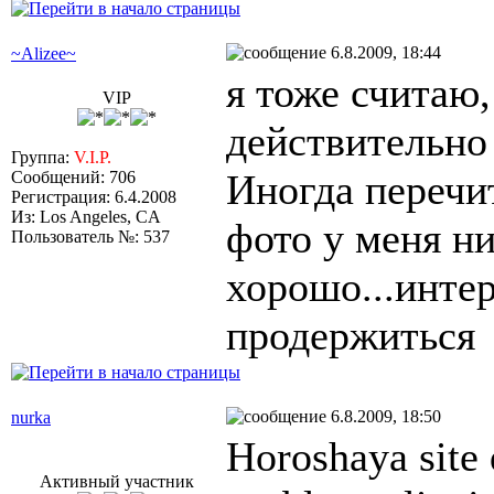
6.8.2009, 18:44
~Alizee~
я тоже считаю,
VIP
действительно
Группа:
V.I.P.
Иногда перечи
Сообщений: 706
Регистрация: 6.4.2008
Из: Los Angeles, CA
фото у меня ни
Пользователь №: 537
хорошо...интер
продержиться
6.8.2009, 18:50
nurka
Horoshaya site 
Активный участник