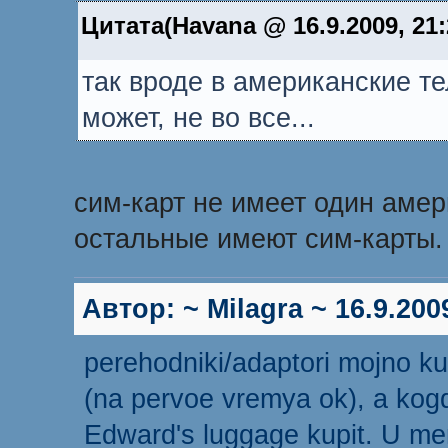
Цитата(Havana @ 16.9.2009, 21
так вроде в американские т
может, не во все...
сим-карт не имеет один амери
остальные имеют сим-карты.
Автор:
~ Milagra ~
16.9.2009
perehodniki/adaptori mojno kup
(na pervoe vremya ok), a kog
Edward's luggage kupit. U me