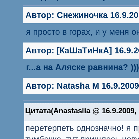
Автор:
Снежиночка
16.9.20
я просто в горах, и у меня о
Автор:
[КаШаТиНкА]
16.9.2
г...а на Аляске равнина? ))))
Автор:
Natasha M
16.9.2009
Цитата(Anastasiia @ 16.9.2009,
перетерпеть однозначно! я п