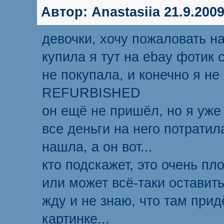
Автор:
Anastasiia
21.9.2009
девочки, хочу пожаловать на
купила я тут на ebay фотик 
не покупала, и конечно я н
REFURBISHED
он ещё не пришёл, но я уже 
все деньги на него потрати
нашла, а он вот...
кто подскажет, это очень пл
или может всё-таки оставит
жду и не знаю, что там придё
картинке...