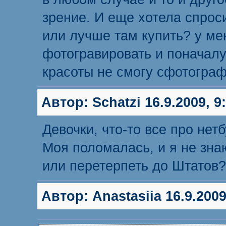
зрение. И еще хотела спроси
или лучше там купить? у ме
фотогравировать и поначалу
красоты не смогу сфотограф
Автор:
Schatzi
16.9.2009, 9
Девочки, что-то все про нет
Моя поломалась, и я не зна
или перетерпеть до Штатов?
Автор:
Anastasiia
16.9.2009