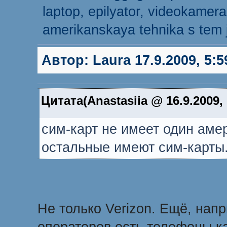
laptop, epilyator, videokamer
amerikanskaya tehnika s tem 
Автор:
Laura
17.9.2009, 5:5
Цитата(Anastasiia @ 16.9.2009,
сим-карт не имеет один амер
остальные имеют сим-карты
Не только Verizon. Ещё, напр