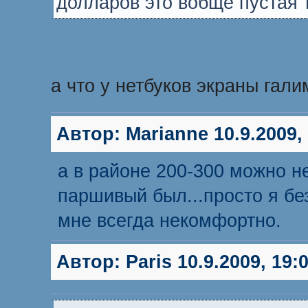
долларов это вобще пустая т
а что у нетбуков экраны гал
Автор:
Marianne
10.9.2009,
а в районе 200-300 можно не
паршивый был...просто я без
мне всегда некомфортно.
Автор:
Paris
10.9.2009, 19: