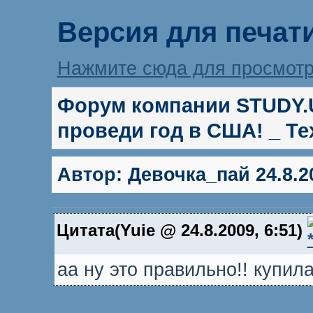
Версия для печат
Нажмите сюда для просмотр
Форум компании STUDY.UA
проведи год в США! _ Т
Автор:
Девочка_пай
24.8.2
Цитата(Yuie @ 24.8.2009, 6:51)
аа ну это правильно!! купила