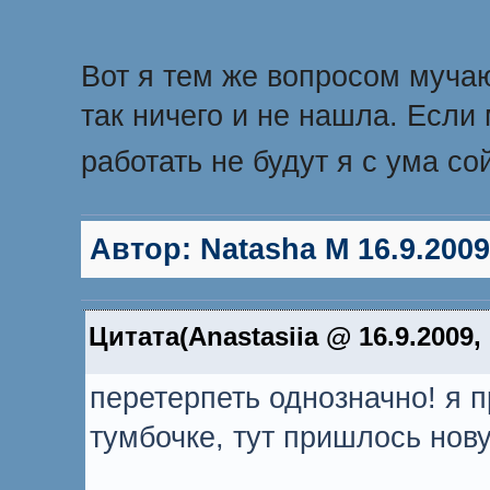
Вот я тем же вопросом мучаю
так ничего и не нашла. Если
работать не будут я с ума с
Автор:
Natasha M
16.9.2009
Цитата(Anastasiia @ 16.9.2009,
перетерпеть однозначно! я п
тумбочке, тут пришлось нову