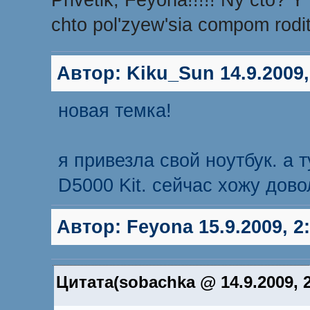
Privetik, Feyona!!!!! Ny cto? Y 
chto pol'zyew'sia compom rodit
Автор:
Kiku_Sun
14.9.2009,
новая темка!
я привезла свой ноутбук. а 
D5000 Kit. сейчас хожу дово
Автор:
Feyona
15.9.2009, 2
Цитата(sobachka @ 14.9.2009, 