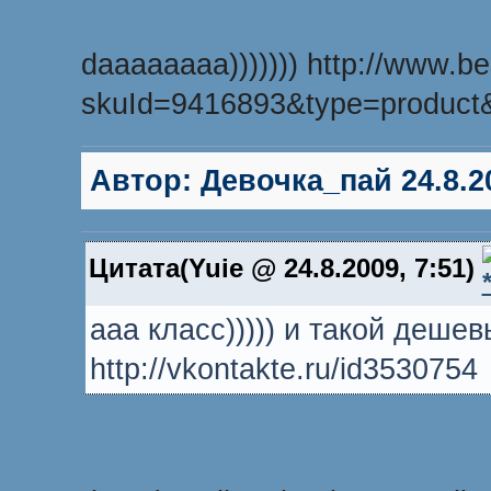
daaaaaaaa))))))) http://www.be
skuId=9416893&type=product
Автор:
Девочка_пай
24.8.2
Цитата(Yuie @ 24.8.2009, 7:51)
ааа класс))))) и такой деше
http://vkontakte.ru/id3530754