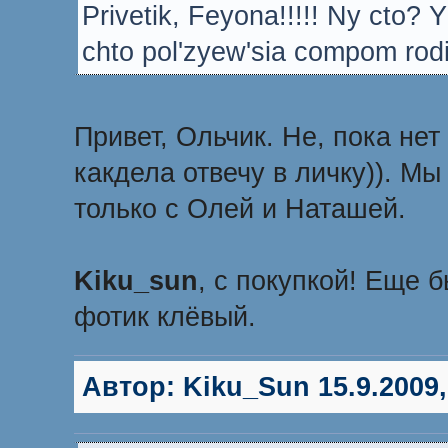
Privetik, Feyona!!!!! Ny cto? Y
chto pol'zyew'sia compom rodit
Привет, Ольчик. Не, пока нет
какдела отвечу в личку)). М
только с Олей и Наташей.
Kiku_sun
, с покупкой! Еще 
фотик клёвый.
Автор:
Kiku_Sun
15.9.2009,