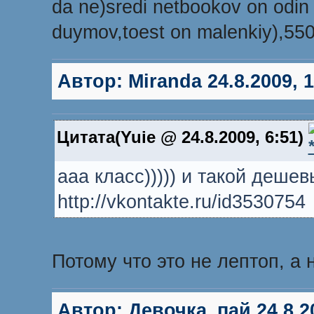
da ne)sredi netbookov on odin 
duymov,toest on malenkiy),550 
Автор:
Miranda
24.8.2009, 1
Цитата(Yuie @ 24.8.2009, 6:51)
ааа класс))))) и такой деше
http://vkontakte.ru/id3530754
Потому что это не лептоп, а н
Автор:
Девочка_пай
24.8.2