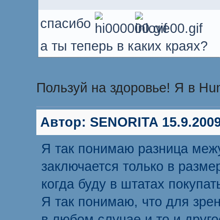
спасибо
а ты теперь в каких краях?
Пользуй на здоровье! Я в Hu
Автор:
SENORITA
15.9.2009
Я так понимаю разница меж
заключается только в разме
когда буду в штатах покупат
Я так понимаю, что для зрен
в любом случае и то и друго